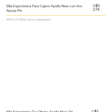
U$S
Silla Ergonómica Para Cajero Apollo New-con Aro
274
Apoya Pie
APOLLO NEW_con aro apoya pies
U$S
Silla Ergonómica De Oficina Apollo New-3d