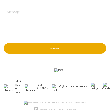
ENVIAR
Mini
821
+598
info@omniinterior.com.uy
of.
95633959
101
© 2021. Omni interior - Todos los derechos reservados.
www.siniestro.net
- Desarrolladores web